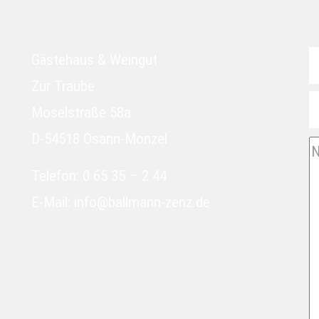
Gästehaus & Weingut
Zur Traube
Moselstraße 58a
D-54518 Osann-Monzel
B
L
Telefon: 0 65 35 – 2 44
D
E-Mail: info@ballmann-zenz.de
F
L