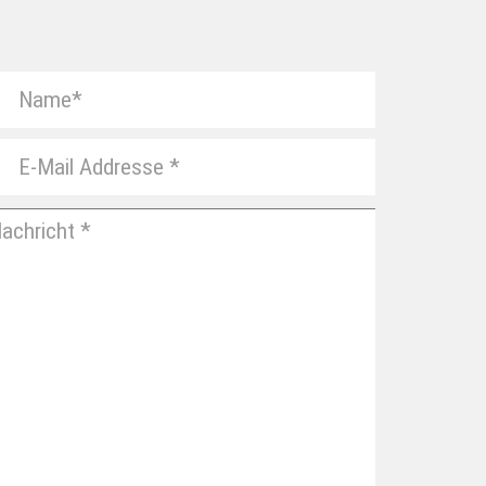
ITTE
ASSE
IESES
ELD
EER.