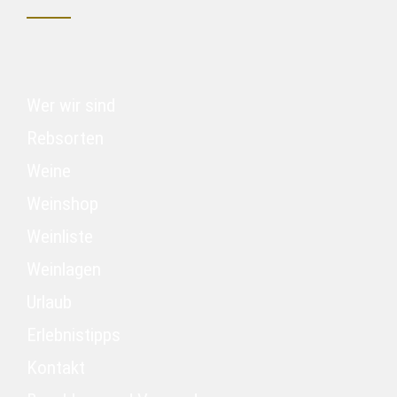
Wer wir sind
Rebsorten
Weine
Weinshop
Weinliste
Weinlagen
Urlaub
Erlebnistipps
Kontakt