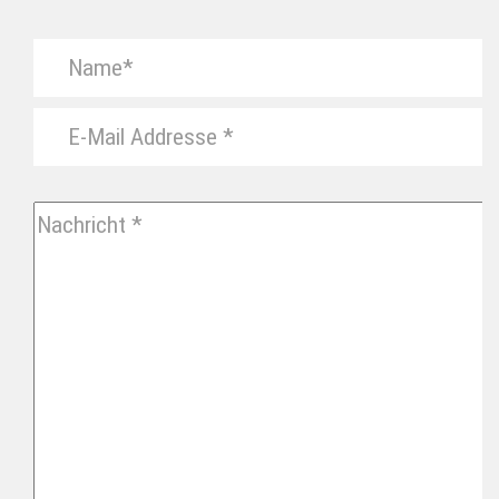
BITTE
LASSE
DIESES
FELD
LEER.