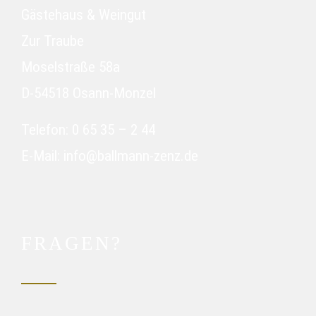
Gästehaus & Weingut
Zur Traube
Moselstraße 58a
D-54518 Osann-Monzel
Telefon: 0 65 35 – 2 44
E-Mail: info@ballmann-zenz.de
FRAGEN?