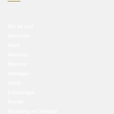
Wer wir sind
Rebsorten
Weine
Weinshop
Weinliste
Weinlagen
Urlaub
Erlebnistipps
Kontakt
Bezahlung und Versand