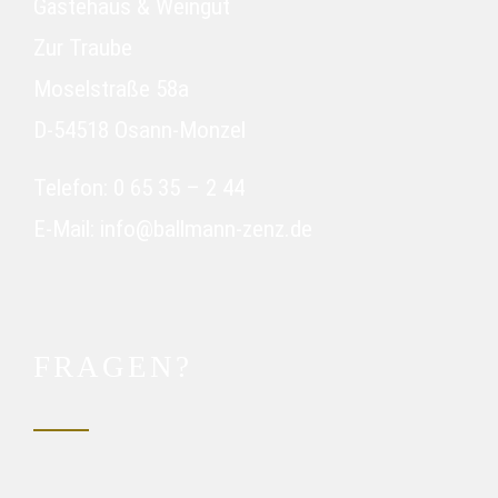
Gästehaus & Weingut
Zur Traube
Moselstraße 58a
D-54518 Osann-Monzel
Telefon: 0 65 35 – 2 44
E-Mail: info@ballmann-zenz.de
FRAGEN?