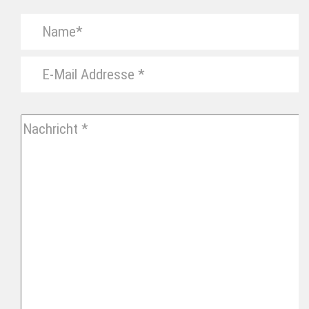
BITTE
LASSE
DIESES
FELD
LEER.